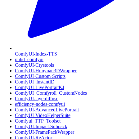
ComfyUI-Index-TTS
pulid_comfyui
ComfyUI-Crystools
ComfyUI-Hunyuan3DWrapper
ComfyUI-Custom-Scripts
ComfyUI_InstantID
ComfyUI-LivePortraitKJ
ComfyUI_Comfyroll_CustomNodes
ComfyUI-layerdiffuse
efficiency-nodes-comfyui
ComfyUI-AdvancedLivePortrait
ComfyUI-VideoHelperSuite
Comfyui_TTP_Toolset
ComfyUI-Impact-Subpack
ComfyUI-FramePackWrapper
ComfyUI-ReActor