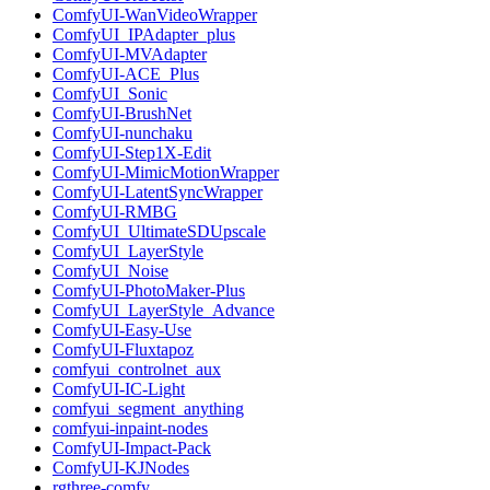
ComfyUI-WanVideoWrapper
ComfyUI_IPAdapter_plus
ComfyUI-MVAdapter
ComfyUI-ACE_Plus
ComfyUI_Sonic
ComfyUI-BrushNet
ComfyUI-nunchaku
ComfyUI-Step1X-Edit
ComfyUI-MimicMotionWrapper
ComfyUI-LatentSyncWrapper
ComfyUI-RMBG
ComfyUI_UltimateSDUpscale
ComfyUI_LayerStyle
ComfyUI_Noise
ComfyUI-PhotoMaker-Plus
ComfyUI_LayerStyle_Advance
ComfyUI-Easy-Use
ComfyUI-Fluxtapoz
comfyui_controlnet_aux
ComfyUI-IC-Light
comfyui_segment_anything
comfyui-inpaint-nodes
ComfyUI-Impact-Pack
ComfyUI-KJNodes
rgthree-comfy