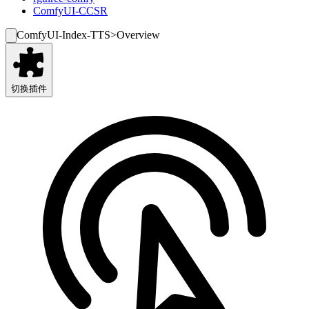
ComfyUI-CCSR
ComfyUI-Index-TTS
>
Overview
切换插件