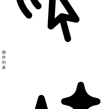
插
件
列
表