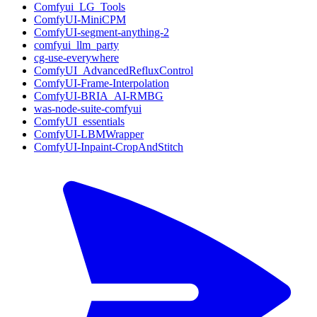
Comfyui_LG_Tools
ComfyUI-MiniCPM
ComfyUI-segment-anything-2
comfyui_llm_party
cg-use-everywhere
ComfyUI_AdvancedRefluxControl
ComfyUI-Frame-Interpolation
ComfyUI-BRIA_AI-RMBG
was-node-suite-comfyui
ComfyUI_essentials
ComfyUI-LBMWrapper
ComfyUI-Inpaint-CropAndStitch