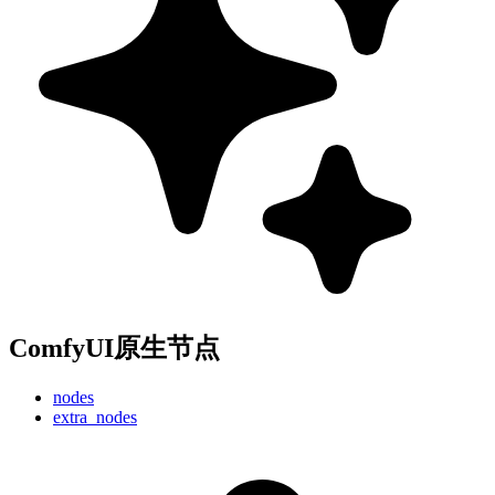
ComfyUI原生节点
nodes
extra_nodes