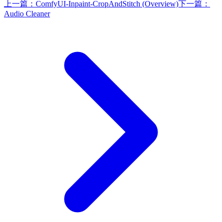
上一篇：
ComfyUI-Inpaint-CropAndStitch (Overview)
下一篇：
Audio Cleaner