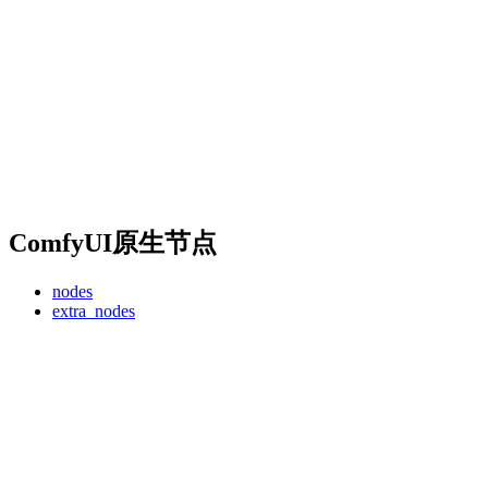
ComfyUI原生节点
nodes
extra_nodes