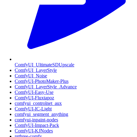
ComfyUI_UltimateSDUpscale
ComfyUI_LayerStyle
ComfyUI_Noise
ComfyUI-PhotoMaker-Plus
ComfyUI_LayerStyle_Advance
ComfyUI-Easy-Use
ComfyUI-Fluxtapoz
comfyui_controlnet_aux
ComfyUI-IC-Light
comfyui_segment_anything
comfyui-inpaint-nodes
ComfyUI-Impact-Pack
ComfyUI-KJNodes
rgthree-comfy