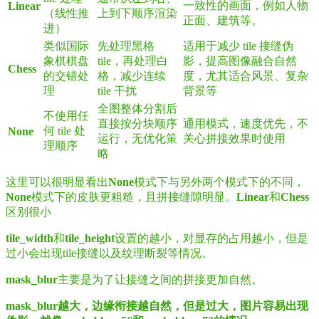
一致性的画面，例如人物
Linear
（线性推
上到下顺序渲染
正面、建筑等。
进）
类似国际
先处理黑格
适用于减少 tile 接缝伪
象棋棋盘
tile，再处理白
影，提高图像融合自然
Chess
的交错处
格，减少连续
度，尤其适合风景、复杂
理
tile 干扰
背景等
全图整体分割后
不使用任
直接按分块顺序
通用模式，速度优先，不
何 tile 处
None
运行，无优化策
关心拼接效果时使用
理顺序
略
这里可以很明显看出
None
模式下与另外两个模式下的不同，
None
模式下的皮肤更粗糙，且拼接缝隙明显。
Linear
和
Chess
区别很小
tile_width
和
tile_height
设置的越小，对显存的占用越小，但是
过小会出现tile接缝以及纹理断裂等情况。
mask_blur
主要是为了让接缝之间的拼接更加自然。
mask_blur越大，边缘衔接越自然，但是过大，图片容易出现