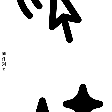
插
件
列
表