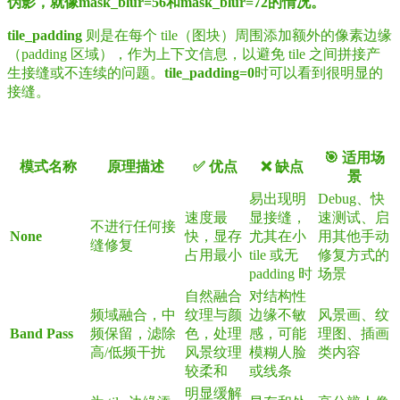
伪影，就像mask_blur=56和mask_blur=72的情况。
tile_padding
则是在每个 tile（图块）周围添加额外的像素边缘
（padding 区域），作为上下文信息，以避免 tile 之间拼接产
生接缝或不连续的问题。
tile_padding=0
时可以看到很明显的
接缝。
🎯 适用场
模式名称
原理描述
✅ 优点
❌ 缺点
景
易出现明
Debug、快
速度最
显接缝，
速测试、启
不进行任何接
None
快，显存
尤其在小
用其他手动
缝修复
占用最小
tile 或无
修复方式的
padding 时
场景
自然融合
对结构性
频域融合，中
纹理与颜
边缘不敏
风景画、纹
Band Pass
频保留，滤除
色，处理
感，可能
理图、插画
高/低频干扰
风景纹理
模糊人脸
类内容
较柔和
或线条
明显缓解