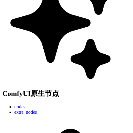
ComfyUI原生节点
nodes
extra_nodes