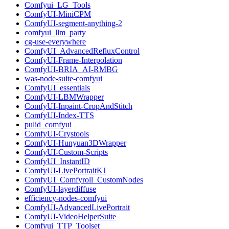
Comfyui_LG_Tools
ComfyUI-MiniCPM
ComfyUI-segment-anything-2
comfyui_llm_party
cg-use-everywhere
ComfyUI_AdvancedRefluxControl
ComfyUI-Frame-Interpolation
ComfyUI-BRIA_AI-RMBG
was-node-suite-comfyui
ComfyUI_essentials
ComfyUI-LBMWrapper
ComfyUI-Inpaint-CropAndStitch
ComfyUI-Index-TTS
pulid_comfyui
ComfyUI-Crystools
ComfyUI-Hunyuan3DWrapper
ComfyUI-Custom-Scripts
ComfyUI_InstantID
ComfyUI-LivePortraitKJ
ComfyUI_Comfyroll_CustomNodes
ComfyUI-layerdiffuse
efficiency-nodes-comfyui
ComfyUI-AdvancedLivePortrait
ComfyUI-VideoHelperSuite
Comfyui_TTP_Toolset