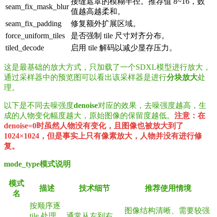
接缝遮罩的模糊半径。推荐值 8~16，数
seam_fix_mask_blur
值越高越柔和。
seam_fix_padding
修复额外扩展区域。
force_uniform_tiles
是否强制 tile 尺寸对齐分布。
tiled_decode
启用 tile 解码以减少显存压力。
这是最基础的放大方式，只加载了一个SDXL模型进行放大，
通过采样器中的预览图可以看出该采样器是进行
分块放大
处
理。
以下是不同去噪强度
denoise
对应的效果，去噪强度越高，生
成的人物变化幅度越大，原始图像的保留度越低。
注意：在
denoise=0时虽然人物没有变化，且图像也被放大到了
1024×1024，但是事实上只有像素放大，人物并没有进行修
复。
mode_type模式说明
模式
描述
技术细节
推荐使用情境
名
按顺序逐
图像结构清晰、需要较强
tile 处理
通常从左到右、