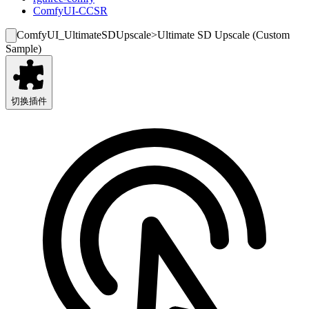
ComfyUI-CCSR
ComfyUI_UltimateSDUpscale
>
Ultimate SD Upscale (Custom
Sample)
切换插件