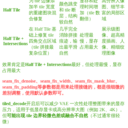
为 tile 边缘添
显存和处
高分辨人像
颜色跳变
加半 tile 宽度
理时间增
图、细节丰
Half Tile
和 tile 断
的重建图块混
加（tile 数
富的局部区
层，结构
合修复
翻倍）
域
较自然
在 Half Tile 基
几乎完全
展示级图
础上修复 tile
消除拼接
处理最
像、超高精
Half Tile +
四角交点区域
痕迹，输
慢，显存
度插画、人
Intersections
（tile 拼接最
出最平滑
占用最大
像、精细纹
复杂位置）
自然
理图像
效果肯定是
Half Tile + Intersections
最好，但处理最慢，显存
占用最大
seam_fix_denoise、seam_fix_width、seam_fix_mask_blur、
seam_fix_padding等参数都是用来处理接缝的，都是很细微的
差别调整，使用默认参数即可。
tiled_decode
开启后可以减少 VAE 一次性处理整图带来的显存
压力，适用于低显存显卡或高分辨率大图（例如 2K、4K）。
但
可能出现 tile 边界轻微色差或融合不自然
（不过通常很轻
微）