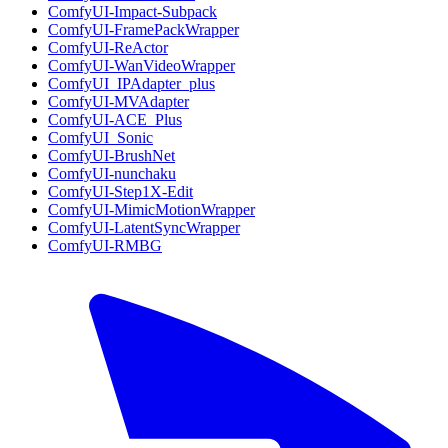
ComfyUI-Impact-Subpack
ComfyUI-FramePackWrapper
ComfyUI-ReActor
ComfyUI-WanVideoWrapper
ComfyUI_IPAdapter_plus
ComfyUI-MVAdapter
ComfyUI-ACE_Plus
ComfyUI_Sonic
ComfyUI-BrushNet
ComfyUI-nunchaku
ComfyUI-Step1X-Edit
ComfyUI-MimicMotionWrapper
ComfyUI-LatentSyncWrapper
ComfyUI-RMBG