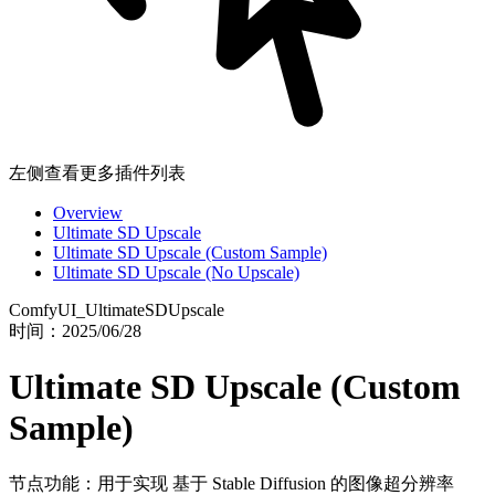
左侧查看更多插件列表
Overview
Ultimate SD Upscale
Ultimate SD Upscale (Custom Sample)
Ultimate SD Upscale (No Upscale)
ComfyUI_UltimateSDUpscale
时间：
2025/06/28
Ultimate SD Upscale (Custom
Sample)
节点功能：用于实现 基于 Stable Diffusion 的图像超分辨率