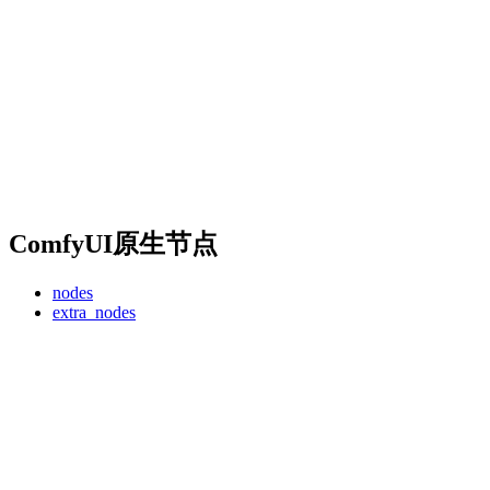
ComfyUI原生节点
nodes
extra_nodes