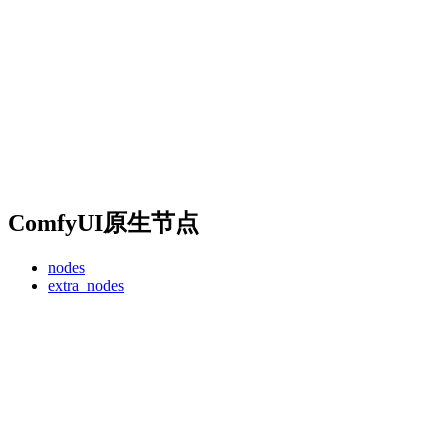
ComfyUI原生节点
nodes
extra_nodes