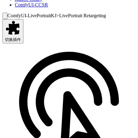
ComfyUI-CCSR
ComfyUI-LivePortraitKJ
>
LivePortrait Retargeting
切换插件