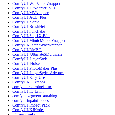
ComfyUI-WanVideoWrapper
ComfyUI_IPAdapter_plus
ComfyUI-MVAdapter
ComfyUI-ACE_Plus
ComfyUI_Sonic
ComfyUI-BrushNet
ComfyUI-nunchaku
ComfyUI-Step1X-Edit
ComfyUI-MimicMotionWrapper
ComfyUI-LatentSyncWrapper
ComfyUI-RMBG
ComfyUI_UltimateSDUpscale
ComfyUI_LayerStyle
ComfyUI_Noise
ComfyUI-PhotoMaker-Plus
ComfyUI_LayerStyle_Advance
ComfyUI-Easy-Use
ComfyUI-Fluxtapoz
comfyui_controlnet_aux
ComfyUI-IC-Light
comfyui_segment_anything
comfyui-inpaint-nodes
ComfyUI-Impact-Pack
ComfyUI-KJNodes
rgthree-comfy