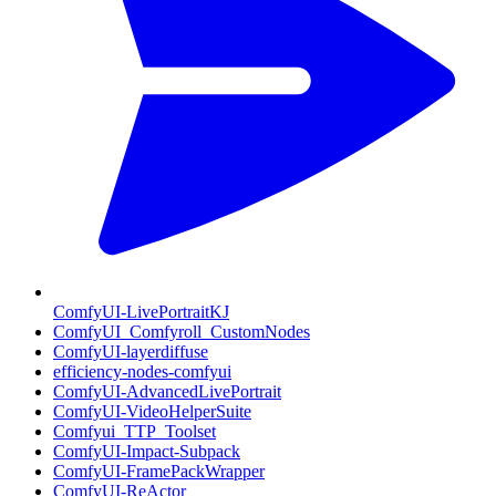
ComfyUI-LivePortraitKJ
ComfyUI_Comfyroll_CustomNodes
ComfyUI-layerdiffuse
efficiency-nodes-comfyui
ComfyUI-AdvancedLivePortrait
ComfyUI-VideoHelperSuite
Comfyui_TTP_Toolset
ComfyUI-Impact-Subpack
ComfyUI-FramePackWrapper
ComfyUI-ReActor