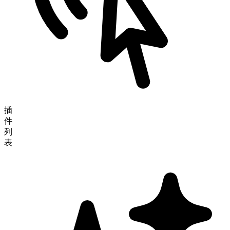
插
件
列
表