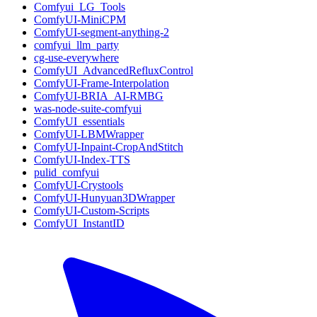
Comfyui_LG_Tools
ComfyUI-MiniCPM
ComfyUI-segment-anything-2
comfyui_llm_party
cg-use-everywhere
ComfyUI_AdvancedRefluxControl
ComfyUI-Frame-Interpolation
ComfyUI-BRIA_AI-RMBG
was-node-suite-comfyui
ComfyUI_essentials
ComfyUI-LBMWrapper
ComfyUI-Inpaint-CropAndStitch
ComfyUI-Index-TTS
pulid_comfyui
ComfyUI-Crystools
ComfyUI-Hunyuan3DWrapper
ComfyUI-Custom-Scripts
ComfyUI_InstantID