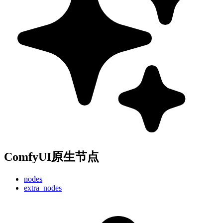
ComfyUI原生节点
nodes
extra_nodes