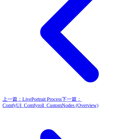
上一篇：
LivePortrait Process
下一篇：
ComfyUI_Comfyroll_CustomNodes (Overview)