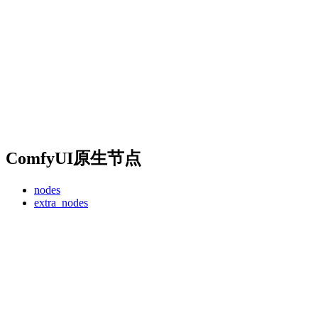
ComfyUI原生节点
nodes
extra_nodes