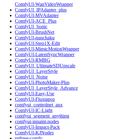
ComfyUI-WanVideoWrapper
ComfyUI_IPAdapter_plus
ComfyUI-MVAdapter
ComfyUI-ACE_Plus
ComfyUI_Sonic
ComfyUI-BrushNet
ComfyUI-nunchaku
ComfyUI-Step1X-Edit
ComfyUI-MimicMotionWrapper
ComfyUI-LatentSyncWrapper
ComfyUI-RMBG
ComfyUI_UltimateSDUpscale
ComfyUI_LayerStyle
ComfyUI_Noise
ComfyUI-PhotoMaker-Plus
ComfyUI_LayerStyle_Advance
ComfyUI-Easy-Use
ComfyUI-Fluxtapoz
comfyui_controlnet_aux
ComfyUI-IC-Light
comfyui_segment_anything
comfyui-inpaint-nodes
ComfyUI-Impact-Pack
ComfyUI-KJNodes
rgthree-comfy