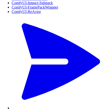
ComfyUI-Impact-Subpack
ComfyUI-FramePackWrapper
ComfyUI-ReActor