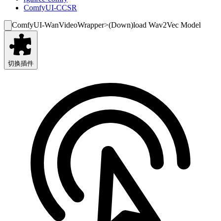
ComfyUI-CCSR
ComfyUI-WanVideoWrapper
>
(Down)load Wav2Vec Model
切换插件