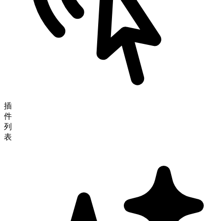
插
件
列
表