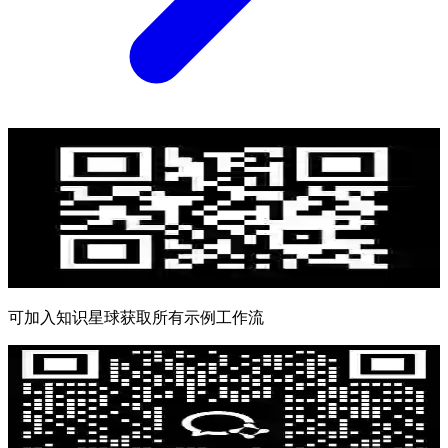
可加入知识星球获取所有示例工作流