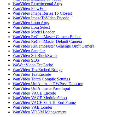
WanVideo Experimental Args
WanVideo FlowEdit
WanVideo Image Resize To Closest
WanVideo ImageToVideo Encode
WanVideo Loop Args
WanVideo Lora Select
WanVideo Model Loader
WanVideo ReCamMaster Camera Embed
WanVideo ReCamMaster Default Camera
WanVideo ReCamMaster Generate Orbit Camera
WanVideo Sampler
WanVideo Set BlockSwap
WanVideo SLG
WaWanVideo TeaCache
WanVideo TextEmbed Bridge
WanVideo TextEncode
WanVideo Torch Compile Settings
WanVideo UniAnimate DWPose Detector
WanVideo UniAnimate Pose Input
WanVideo VACE Encode
WanVideo VACE Module Select
WanVideo VACE Start To End Frame
WanVideo VAE Loader
WanVideo VRAM Management