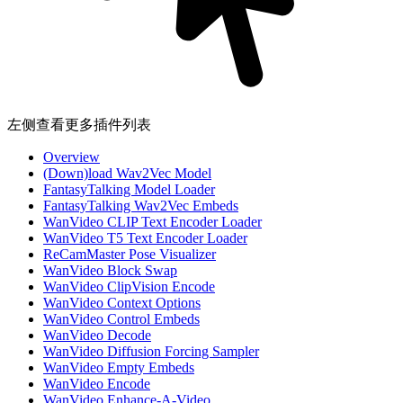
左侧查看更多插件列表
Overview
(Down)load Wav2Vec Model
FantasyTalking Model Loader
FantasyTalking Wav2Vec Embeds
WanVideo CLIP Text Encoder Loader
WanVideo T5 Text Encoder Loader
ReCamMaster Pose Visualizer
WanVideo Block Swap
WanVideo ClipVision Encode
WanVideo Context Options
WanVideo Control Embeds
WanVideo Decode
WanVideo Diffusion Forcing Sampler
WanVideo Empty Embeds
WanVideo Encode
WanVideo Enhance-A-Video