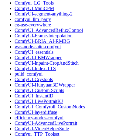
Comfyui_LG_Tools
ComfyUI-MiniCPM
ComfyUI-segment-anything-2
comfyui_llm_party
cg-use-everywhere
ComfyUI_AdvancedRefluxControl
ComfyUI-Frame-Interpolation
ComfyUI-BRIA_AI-RMBG
was-node-suite-comfyui
ComfyUI_essentials
ComfyUI-LBMWrapper
ComfyUI-Inpaint-CropAndStitch
ComfyUI-Index-TTS
pulid_comfyui
ComfyUI-Crystools
ComfyUI-Hunyuan3DWrapper
ComfyUI-Custom-Scripts
ComfyUI_InstantID
ComfyUI-LivePortraitKJ
ComfyUI_Comfyroll_CustomNodes
ComfyUI-layerdiffuse
efficiency-nodes-comfyui
ComfyUI-AdvancedLivePortrait
ComfyUI-VideoHelperSuite
Comfyui_TTP_Toolset