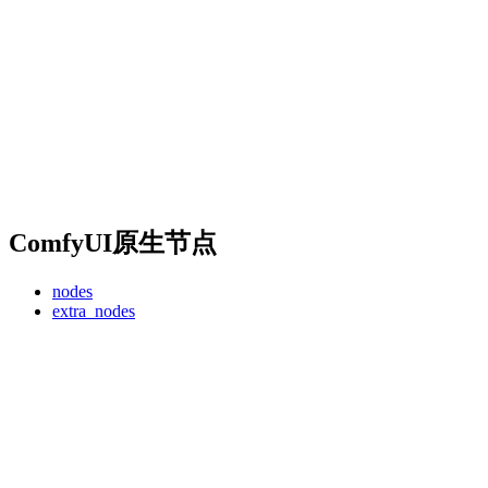
ComfyUI原生节点
nodes
extra_nodes