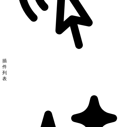
插
件
列
表