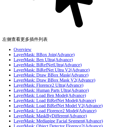
左侧查看更多插件列表
Overview
LayerMask: BBox Join(Advance)
LayerMask: Ben Ultra(Advance)
LayerMask: BiRefNetUltra(Advance)
LayerMask: BiRefNet Ultra V2(Advance)
LayerMask: Draw BBox Mask(Advance)
LayerMask: Draw BBox Mask V2(Advance)
LayerMask: Florence2 Ultra(Advance)
LayerMask: Human Parts Ultra(Advance)
LayerMask: Load Ben Model(Advance)
LayerMask: Load BiRefNet Model(Advance)
LayerMask: Load BiRefNet Model V2(Advance)
LayerMask: Load Florence2 Model(Advance)
LayerMask: MaskByDifferent(Advance)
LayerMask: Mediapipe Facial Segment(Advance)
LayerMask: Object Detector Florence2(Advance)