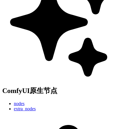
ComfyUI原生节点
nodes
extra_nodes