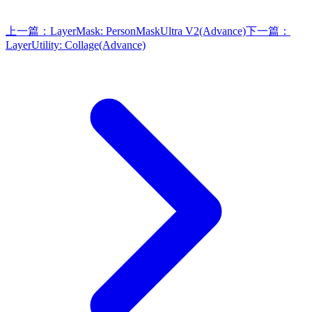
上一篇：
LayerMask: PersonMaskUltra V2(Advance)
下一篇：
LayerUtility: Collage(Advance)