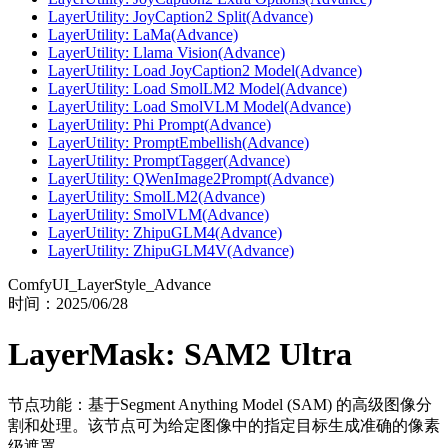
LayerUtility: JoyCaption2 Split(Advance)
LayerUtility: LaMa(Advance)
LayerUtility: Llama Vision(Advance)
LayerUtility: Load JoyCaption2 Model(Advance)
LayerUtility: Load SmolLM2 Model(Advance)
LayerUtility: Load SmolVLM Model(Advance)
LayerUtility: Phi Prompt(Advance)
LayerUtility: PromptEmbellish(Advance)
LayerUtility: PromptTagger(Advance)
LayerUtility: QWenImage2Prompt(Advance)
LayerUtility: SmolLM2(Advance)
LayerUtility: SmolVLM(Advance)
LayerUtility: ZhipuGLM4(Advance)
LayerUtility: ZhipuGLM4V(Advance)
ComfyUI_LayerStyle_Advance
时间：
2025/06/28
LayerMask: SAM2 Ultra
节点功能：基于Segment Anything Model (SAM) 的高级图像分
割和处理。该节点可为给定图像中的指定目标生成准确的像素
级遮罩。