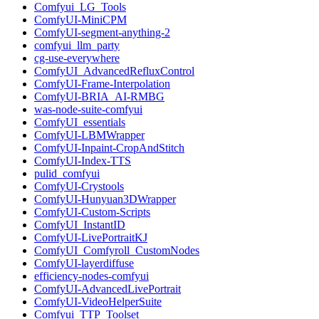
Comfyui_LG_Tools
ComfyUI-MiniCPM
ComfyUI-segment-anything-2
comfyui_llm_party
cg-use-everywhere
ComfyUI_AdvancedRefluxControl
ComfyUI-Frame-Interpolation
ComfyUI-BRIA_AI-RMBG
was-node-suite-comfyui
ComfyUI_essentials
ComfyUI-LBMWrapper
ComfyUI-Inpaint-CropAndStitch
ComfyUI-Index-TTS
pulid_comfyui
ComfyUI-Crystools
ComfyUI-Hunyuan3DWrapper
ComfyUI-Custom-Scripts
ComfyUI_InstantID
ComfyUI-LivePortraitKJ
ComfyUI_Comfyroll_CustomNodes
ComfyUI-layerdiffuse
efficiency-nodes-comfyui
ComfyUI-AdvancedLivePortrait
ComfyUI-VideoHelperSuite
Comfyui_TTP_Toolset