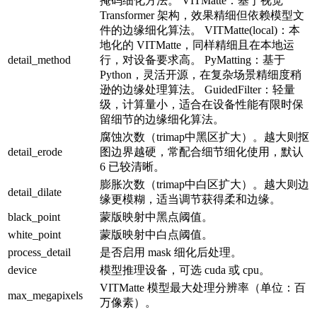
掩码细化方法。 VITMatte：基于视觉
Transformer 架构，效果精细但依赖模型文
件的边缘细化算法。 VITMatte(local)：本
地化的 VITMatte，同样精细且在本地运
detail_method
行，对设备要求高。 PyMatting：基于
Python，灵活开源，在复杂场景精细度稍
逊的边缘处理算法。 GuidedFilter：轻量
级，计算量小，适合在设备性能有限时保
留细节的边缘细化算法。
腐蚀次数（trimap中黑区扩大）。越大则抠
detail_erode
图边界越硬，常配合细节细化使用，默认
6 已较清晰。
膨胀次数（trimap中白区扩大）。越大则边
detail_dilate
缘更模糊，适当调节获得柔和边缘。
black_point
蒙版映射中黑点阈值。
white_point
蒙版映射中白点阈值。
process_detail
是否启用 mask 细化后处理。
device
模型推理设备，可选 cuda 或 cpu。
VITMatte 模型最大处理分辨率（单位：百
max_megapixels
万像素）。