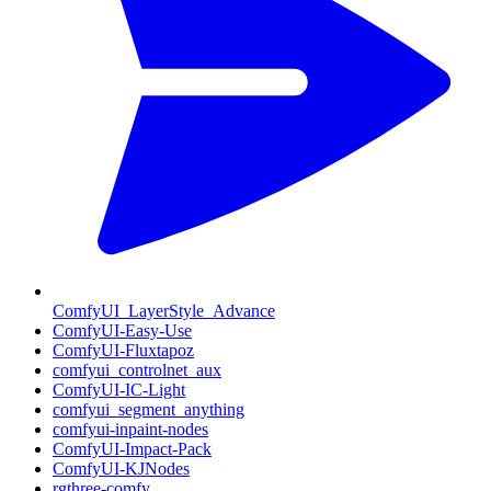
ComfyUI_LayerStyle_Advance
ComfyUI-Easy-Use
ComfyUI-Fluxtapoz
comfyui_controlnet_aux
ComfyUI-IC-Light
comfyui_segment_anything
comfyui-inpaint-nodes
ComfyUI-Impact-Pack
ComfyUI-KJNodes
rgthree-comfy