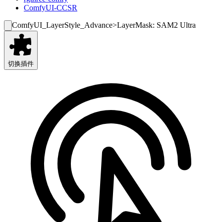
ComfyUI-CCSR
ComfyUI_LayerStyle_Advance
>
LayerMask: SAM2 Ultra
切换插件