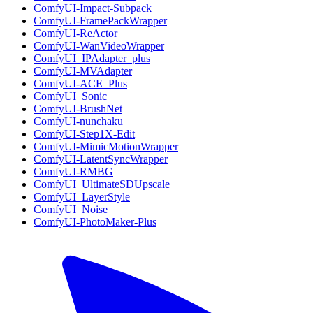
ComfyUI-Impact-Subpack
ComfyUI-FramePackWrapper
ComfyUI-ReActor
ComfyUI-WanVideoWrapper
ComfyUI_IPAdapter_plus
ComfyUI-MVAdapter
ComfyUI-ACE_Plus
ComfyUI_Sonic
ComfyUI-BrushNet
ComfyUI-nunchaku
ComfyUI-Step1X-Edit
ComfyUI-MimicMotionWrapper
ComfyUI-LatentSyncWrapper
ComfyUI-RMBG
ComfyUI_UltimateSDUpscale
ComfyUI_LayerStyle
ComfyUI_Noise
ComfyUI-PhotoMaker-Plus